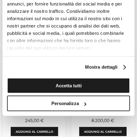
SALVINI
SALVINI
annunci, per fornire funzionalità dei social media e per
Equilibrio
Equilibrio
analizzare il nostro traffico. Condividiamo inoltre
Ref. 20111759
Ref. 20111757
informazioni sul modo in cui utilizza il nostro sito con i
345,00 €
225,00 €
nostri partner che si occupano di analisi dei dati web,
pubblicità e social media, i quali potrebbero combinarle
AGGIUNGI AL CARRELLO
AGGIUNGI AL CARRELLO
con altre informazioni che ha fornito loro o che hanno
raccolto dal suo utilizzo dei loro servizi.
Mostra dettagli
Accetta tutti
SALVINI
CHIMENTO
Personalizza
Equilibrio
X-Tend
Ref. 20111753
Ref. 1A09625HH1140
245,00 €
8.200,00 €
AGGIUNGI AL CARRELLO
AGGIUNGI AL CARRELLO