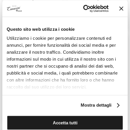
Ref. L3.350.4.02.6
Ref. L3.350.4.92.6
1.500,00 €
1.500,00 €
AGGIUNGI AL CARRELLO
AGGIUNGI AL CARRELLO
Questo sito web utilizza i cookie
Utilizziamo i cookie per personalizzare contenuti ed
annunci, per fornire funzionalità dei social media e per
analizzare il nostro traffico. Condividiamo inoltre
informazioni sul modo in cui utilizza il nostro sito con i
nostri partner che si occupano di analisi dei dati web,
pubblicità e social media, i quali potrebbero combinarle
con altre informazioni che ha fornito loro o che hanno
GUCCI
LONGINES
raccolto dal suo utilizzo dei loro servizi.
Horsebit
Conquest
Ref. YA168502
Ref. L3.350.4.87.6
1.500,00 €
2.050,00 €
Mostra dettagli
AGGIUNGI AL CARRELLO
AGGIUNGI AL CARRELLO
Accetta tutti