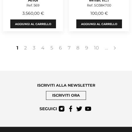
Ahoi
What If..?
Ref. 569
Ref. SO38K700
3.560,00 €
100,00 €
AGGIUNGI AL CARRELLO
AGGIUNGI AL CARRELLO
1
2
3
4
5
6
7
8
9
10
…
ISCRIVITI ALLA NEWSLETTER
ISCRIVITI ORA
SEGUICI