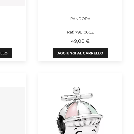
PANDORA
Ref. 798106CZ
49,00 €
ELLO
AGGIUNGI AL CARRELLO