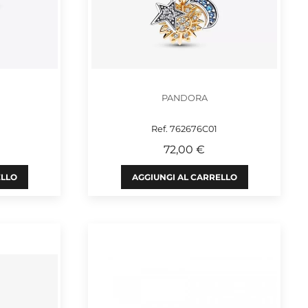
PANDORA
Ref. 762676C01
72,00 €
ELLO
AGGIUNGI AL CARRELLO