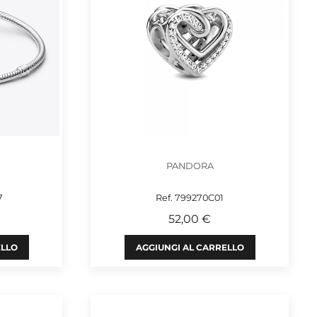
PANDORA
7
Ref. 799270C01
52,00 €
ELLO
AGGIUNGI AL CARRELLO