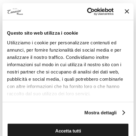
Un’esperienza unica
GLI SPAZI ESPOSITIVI
Questo sito web utilizza i cookie
ESCLUSIVI ROLEX CERTIFIED
PRE-OWNED
Utilizziamo i cookie per personalizzare contenuti ed
annunci, per fornire funzionalità dei social media e per
Vivi un’esperienza unica in uno dei nostri eleganti
analizzare il nostro traffico. Condividiamo inoltre
spazi espositivi Rolex Certified Pre-Owned,
informazioni sul modo in cui utilizza il nostro sito con i
magnificamente progettati per esporre un’ampia
nostri partner che si occupano di analisi dei dati web,
selezione di segnatempo, tra cui i modelli più
pubblicità e social media, i quali potrebbero combinarle
iconici di Rolex.
con altre informazioni che ha fornito loro o che hanno
raccolto dal suo utilizzo dei loro servizi.
Trova uno spazio espositivo
Mostra dettagli
Accetta tutti