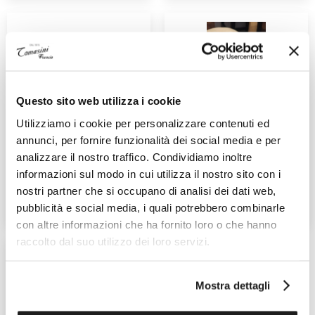
Questo sito web utilizza i cookie
Utilizziamo i cookie per personalizzare contenuti ed
TOMASINI FRANCIA GIOIELLI
TOMASINI FRANCIA GIOIELLI
annunci, per fornire funzionalità dei social media e per
analizzare il nostro traffico. Condividiamo inoltre
Ref. X42G5758
Ref. AB1185108731
informazioni sul modo in cui utilizza il nostro sito con i
660,00 €
3.050,00 €
nostri partner che si occupano di analisi dei dati web,
pubblicità e social media, i quali potrebbero combinarle
CONTATTA UN VENDITORE
CONTATTA UN VENDITORE
con altre informazioni che ha fornito loro o che hanno
raccolto dal suo utilizzo dei loro servizi.
Mostra dettagli