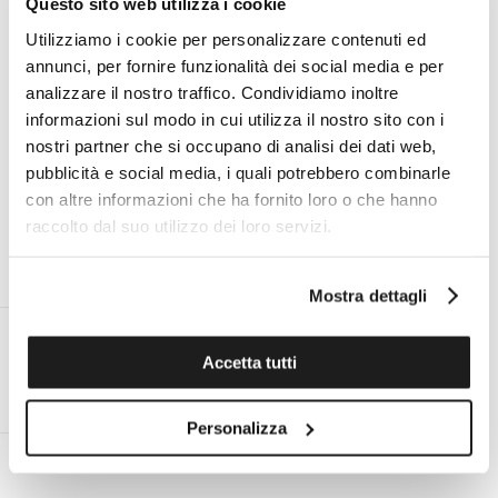
Questo sito web utilizza i cookie
Specifiche tecniche
Utilizziamo i cookie per personalizzare contenuti ed
annunci, per fornire funzionalità dei social media e per
analizzare il nostro traffico. Condividiamo inoltre
I VANTAGGI DI ACQUISTARE DA TOMASINI
informazioni sul modo in cui utilizza il nostro sito con i
FRANCIA
nostri partner che si occupano di analisi dei dati web,
pubblicità e social media, i quali potrebbero combinarle
con altre informazioni che ha fornito loro o che hanno
raccolto dal suo utilizzo dei loro servizi.
ESPERTO PERSONALE ON
ASSISTENZA TECNICA UFFICIALE
DEMAND AL TUO SERVIZIO
PER TUTTE LE MARCHE
Mostra dettagli
Accetta tutti
RESO ENTRO 14 GIORNI DALLA
SPEDIZIONE GRATUITA IN ITALIA
CONSEGNA
PER ORDINI SUPERIORI A €99
Personalizza