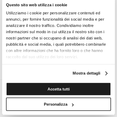
Questo sito web utilizza i cookie
Specifiche tecniche
Utilizziamo i cookie per personalizzare contenuti ed
annunci, per fornire funzionalità dei social media e per
analizzare il nostro traffico. Condividiamo inoltre
I VANTAGGI DI ACQUISTARE DA TOMASINI
informazioni sul modo in cui utilizza il nostro sito con i
nostri partner che si occupano di analisi dei dati web,
FRANCIA
pubblicità e social media, i quali potrebbero combinarle
con altre informazioni che ha fornito loro o che hanno
raccolto dal suo utilizzo dei loro servizi.
ESPERTO PERSONALE ON
ASSISTENZA TECNICA UFFICIALE
Mostra dettagli
DEMAND AL TUO SERVIZIO
PER TUTTE LE MARCHE
Accetta tutti
RESO ENTRO 14 GIORNI DALLA
SPEDIZIONE GRATUITA IN ITALIA
Personalizza
CONSEGNA
PER ORDINI SUPERIORI A €99