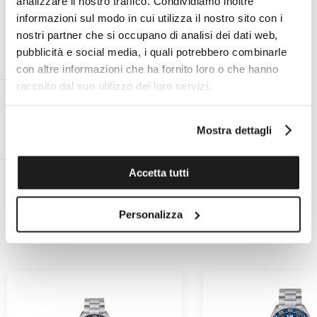
analizzare il nostro traffico. Condividiamo inoltre
informazioni sul modo in cui utilizza il nostro sito con i
nostri partner che si occupano di analisi dei dati web,
pubblicità e social media, i quali potrebbero combinarle
ESPERTO PERSONALE ON
ASSISTENZA TECNICA UFFICIALE
DEMAND AL TUO SERVIZIO
PER TUTTE LE MARCHE
con altre informazioni che ha fornito loro o che hanno
raccolto dal suo utilizzo dei loro servizi.
Mostra dettagli
RESO ENTRO 14 GIORNI DALLA
SPEDIZIONE GRATUITA IN ITALIA
CONSEGNA
PER ORDINI SUPERIORI A €99
Accetta tutti
Personalizza
POTREBBERO PIACERTI