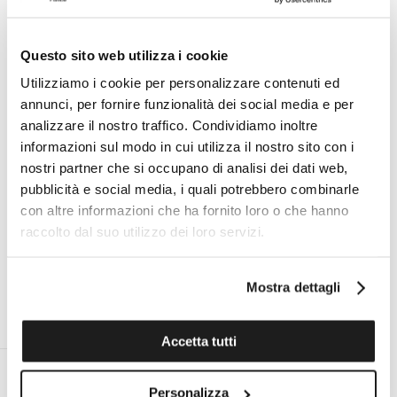
regolabile in acciaio inossidabile lucido con cristalli
trasparenti.
Questo sito web utilizza i cookie
Utilizziamo i cookie per personalizzare contenuti ed
annunci, per fornire funzionalità dei social media e per
Specifiche tecniche
analizzare il nostro traffico. Condividiamo inoltre
informazioni sul modo in cui utilizza il nostro sito con i
nostri partner che si occupano di analisi dei dati web,
I VANTAGGI DI ACQUISTARE DA TOMASINI
pubblicità e social media, i quali potrebbero combinarle
FRANCIA
con altre informazioni che ha fornito loro o che hanno
raccolto dal suo utilizzo dei loro servizi.
Mostra dettagli
ESPERTO PERSONALE ON
ASSISTENZA TECNICA UFFICIALE
DEMAND AL TUO SERVIZIO
PER TUTTE LE MARCHE
Accetta tutti
Personalizza