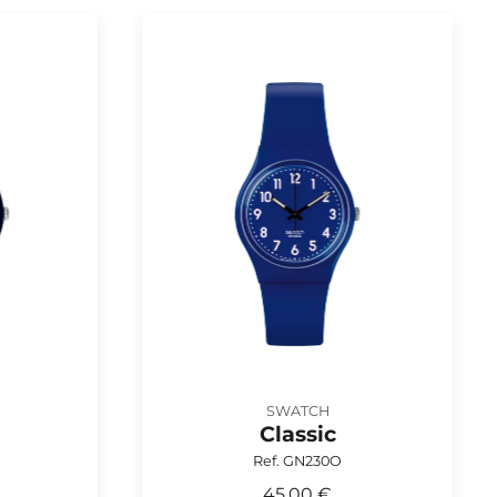
SWATCH
Classic
Ref. GN230O
45,00 €