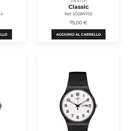
SWATCH
Classic
14
Ref. SO28N702
75,00 €
ELLO
AGGIUNGI AL CARRELLO