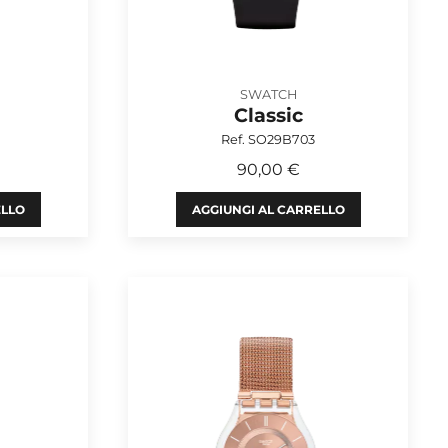
SWATCH
Classic
Ref. SO29B703
90,00 €
ELLO
AGGIUNGI AL CARRELLO