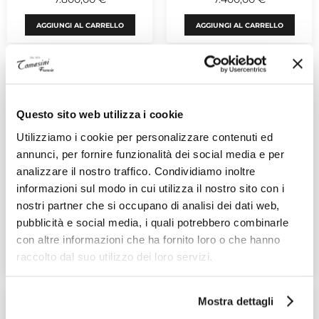
AGGIUNGI AL CARRELLO
AGGIUNGI AL CARRELLO
Questo sito web utilizza i cookie
Utilizziamo i cookie per personalizzare contenuti ed
annunci, per fornire funzionalità dei social media e per
analizzare il nostro traffico. Condividiamo inoltre
BREITLING
BREITLING
informazioni sul modo in cui utilizza il nostro sito con i
Top Time
Top Time
nostri partner che si occupano di analisi dei dati web,
Ref. AB01764A1C1X1
Ref. AB3113171L1A1
pubblicità e social media, i quali potrebbero combinarle
7.400,00 €
6.000,00 €
con altre informazioni che ha fornito loro o che hanno
AGGIUNGI AL CARRELLO
CONTATTA UN VENDITORE
raccolto dal suo utilizzo dei loro servizi.
Mostra dettagli