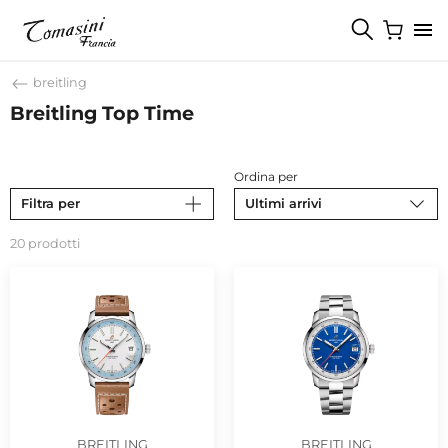
breitling
Breitling Top Time
Ordina per
Filtra per
Ultimi arrivi
20 prodotti
BREITLING
BREITLING