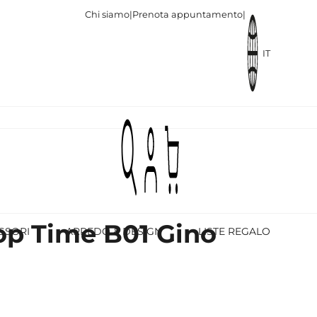
Chi siamo
|
Prenota appuntamento
|
IT
Top Time B01 Gino
SSORI
ARREDO & DESIGN
LISTE REGALO