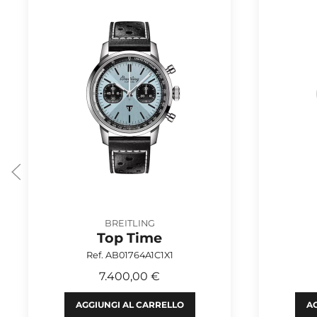
BREITLING
Top Time
Ref. AB01764A1C1X1
7.400,00 €
AGGIUNGI AL CARRELLO
AG