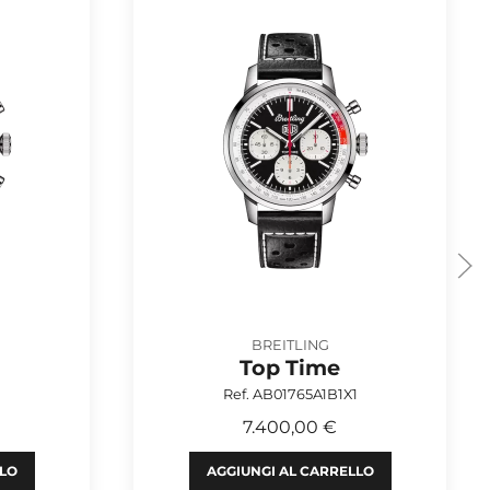
BREITLING
Top Time
Ref. AB01765A1B1X1
7.400,00 €
LLO
AGGIUNGI AL CARRELLO