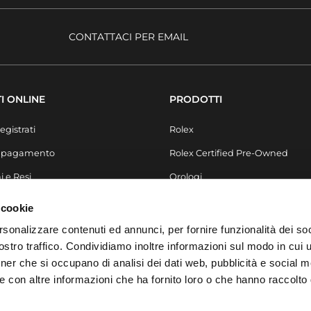
CONTATTACI PER EMAIL
I ONLINE
PRODOTTI
egistrati
Rolex
i pagamento
Rolex Certified Pre-Owned
i e Resi
Orologi
Secondo Polso
 cookie
Gioielli
rsonalizzare contenuti ed annunci, per fornire funzionalità dei soc
stro traffico. Condividiamo inoltre informazioni sul modo in cui ut
Accessori
tner che si occupano di analisi dei dati web, pubblicità e social m
Arredo & Design
e con altre informazioni che ha fornito loro o che hanno raccolto