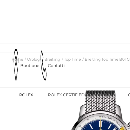
Home
Orologi
Breitling
Top Time
Breitling Top Time B01 G
Boutique
Contatti
ROLEX
ROLEX CERTIFIED PRE-OWNED