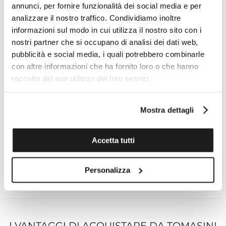
romani e indici con superluminova beige
annunci, per fornire funzionalità dei social media e per
(luminescenza blu)
analizzare il nostro traffico. Condividiamo inoltre
informazioni sul modo in cui utilizza il nostro sito con i
LANCETTE
nostri partner che si occupano di analisi dei dati web,
pubblicità e social media, i quali potrebbero combinarle
placcato rodio, con inserti in superluminova in
con altre informazioni che ha fornito loro o che hanno
bianco (luminescenza blu), lancetta dei secondi
raccolto dal suo utilizzo dei loro servizi.
arancione neon
CINTURINO
Mostra dettagli
Pelle scamosciata antracite
Accetta tutti
larghezza ansa 20 mm
Personalizza
Specifiche tecniche
I VANTAGGI DI ACQUISTARE DA TOMASINI