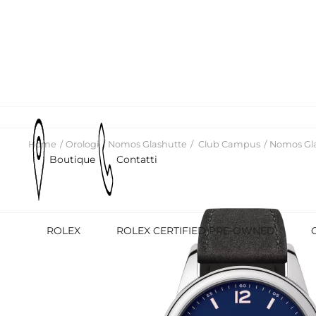
Home
Orologi
Nomos Glashutte
Club Campus
Nomos Gla
Boutique
Contatti
ROLEX
ROLEX CERTIFIED PRE-OWNED