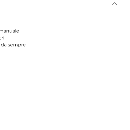
a manuale
ri
è da sempre