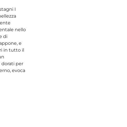
stagni I
bellezza
cente
entale nello
e di
iappone, e
 in tutto il
un
 dorati per
terno, evoca