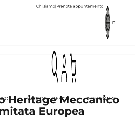
Chi siamo
|
Prenota appuntamento
|
IT
o Heritage Meccanico
SSORI
ARREDO & DESIGN
LISTE REGALO
imitata Europea