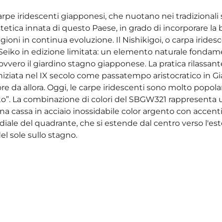
carpe iridescenti giapponesi, che nuotano nei tradizionali 
etica innata di questo Paese, in grado di incorporare la 
agioni in continua evoluzione. Il Nishikigoi, o carpa irides
 Seiko in edizione limitata: un elemento naturale fondam
ovvero il giardino stagno giapponese. La pratica rilassant
niziata nel IX secolo come passatempo aristocratico in G
e da allora. Oggi, le carpe iridescenti sono molto popolari
o”. La combinazione di colori del SBGW321 rappresenta 
na cassa in acciaio inossidabile color argento con accenti
 radiale del quadrante, che si estende dal centro verso l'es
del sole sullo stagno.