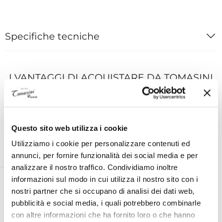
Specifiche tecniche
I VANTAGGI DI ACQUISTARE DA TOMASINI
FRANCIA
Questo sito web utilizza i cookie
Utilizziamo i cookie per personalizzare contenuti ed
ESPERTO PERSONALE ON
ASSISTENZA TECNICA UFFICIALE
annunci, per fornire funzionalità dei social media e per
DEMAND AL TUO SERVIZIO
PER TUTTE LE MARCHE
analizzare il nostro traffico. Condividiamo inoltre
informazioni sul modo in cui utilizza il nostro sito con i
nostri partner che si occupano di analisi dei dati web,
pubblicità e social media, i quali potrebbero combinarle
RESO ENTRO 14 GIORNI DALLA
SPEDIZIONE GRATUITA IN ITALIA
con altre informazioni che ha fornito loro o che hanno
CONSEGNA
PER ORDINI SUPERIORI A €99