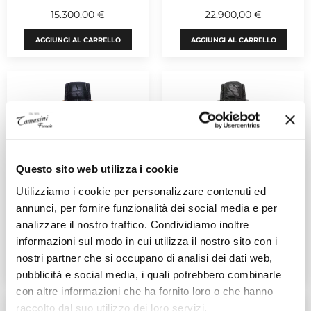
15.300,00 €
22.900,00 €
AGGIUNGI AL CARRELLO
AGGIUNGI AL CARRELLO
Questo sito web utilizza i cookie
Utilizziamo i cookie per personalizzare contenuti ed
GLASHUTTE ORIGINAL
GLASHUTTE ORIGINAL
PanoReserve
Sixties
annunci, per fornire funzionalità dei social media e per
Ref. 1-65-01-04-15-30
Ref. 1-39-52-01-02-04
analizzare il nostro traffico. Condividiamo inoltre
24.000,00 €
7.300,00 €
informazioni sul modo in cui utilizza il nostro sito con i
nostri partner che si occupano di analisi dei dati web,
AGGIUNGI AL CARRELLO
AGGIUNGI AL CARRELLO
pubblicità e social media, i quali potrebbero combinarle
con altre informazioni che ha fornito loro o che hanno
raccolto dal suo utilizzo dei loro servizi.