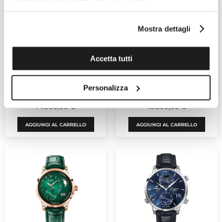
Mostra dettagli
Accetta tutti
GLASHUTTE ORIGINAL
GLASHUTTE ORIGINAL
SeaQ
Seventies
Personalizza
Ref. 1-36-13-02-81-70
Ref. 1-37-02-08-02-70
14.000,00 €
16.500,00 €
AGGIUNGI AL CARRELLO
AGGIUNGI AL CARRELLO