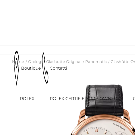
Home
Orologi
Glashutte Original
Panomatic
Glashütte Or
Boutique
Contatti
ROLEX
ROLEX CERTIFIED PRE-OWNED