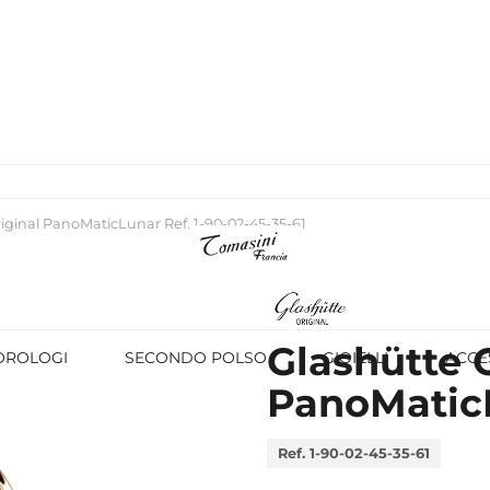
iginal PanoMaticLunar Ref. 1-90-02-45-35-61
Glashütte 
OROLOGI
SECONDO POLSO
GIOIELLI
ACCE
PanoMatic
Ref. 1-90-02-45-35-61