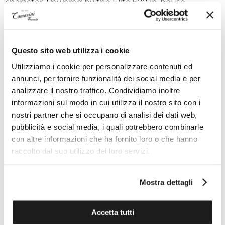
character. Powered by the Elite 670 in-house
automatic movement, it offers approximately 50
hours of power reserve and water resistance up to
100 meters. The interchangeable strap system,
including a steel bracelet and an additional rubber
Questo sito web utilizza i cookie
strap, ensures versatility and comfort.
Utilizziamo i cookie per personalizzare contenuti ed
annunci, per fornire funzionalità dei social media e per
analizzare il nostro traffico. Condividiamo inoltre
Technical specifications
informazioni sul modo in cui utilizza il nostro sito con i
nostri partner che si occupano di analisi dei dati web,
pubblicità e social media, i quali potrebbero combinarle
con altre informazioni che ha fornito loro o che hanno
ADVANTAGES OF BUYING FROM TOMASINI
raccolto dal suo utilizzo dei loro servizi.
FRANCE
Mostra dettagli
Accetta tutti
ON DEMAND PERSONAL EXPERT
OFFICIAL TECHNICAL ASSISTANCE