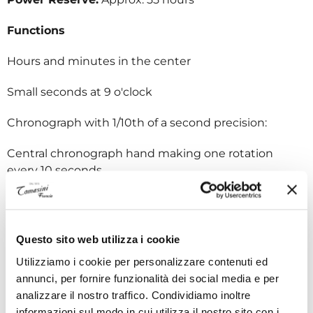
Functions
Hours and minutes in the center
Small seconds at 9 o'clock
Chronograph with 1/10th of a second precision:
Central chronograph hand making one rotation
every 10 seconds
60-minute counter at 6 o'clock
60-second counter at 3 o'clock
Questo sito web utilizza i cookie
Utilizziamo i cookie per personalizzare contenuti ed
Case
annunci, per fornire funzionalità dei social media e per
Material:
Stainless steel
analizzare il nostro traffico. Condividiamo inoltre
Diameter:
42.00 mm
informazioni sul modo in cui utilizza il nostro sito con i
Water Resistance:
10 ATM