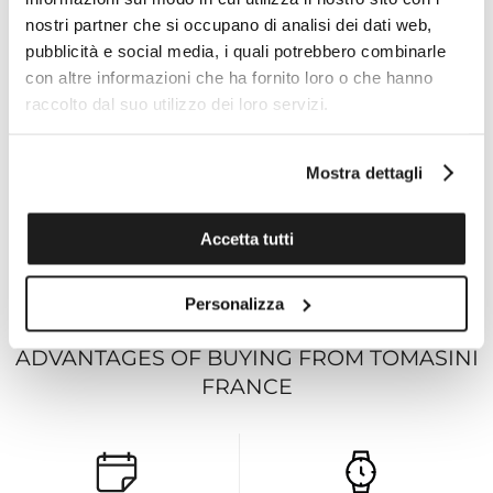
nostri partner che si occupano di analisi dei dati web,
Dial
pubblicità e social media, i quali potrebbero combinarle
Black skeleton dial
con altre informazioni che ha fornito loro o che hanno
raccolto dal suo utilizzo dei loro servizi.
Strap
Strap:
Interchangeable strap
Mostra dettagli
Clasp:
Folding clasp
Accetta tutti
Technical specifications
Personalizza
ADVANTAGES OF BUYING FROM TOMASINI
FRANCE