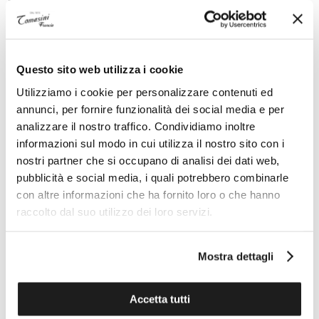
crafted from 904L steel, with a thickness of 12.01 mm
and a closed caseback. The silver dial showcases a
Clous de Paris pattern. Water-resistant up to 100
meters. Bracelet in 904L steel with a triple-folding
Questo sito web utilizza i cookie
steel clasp.
Utilizziamo i cookie per personalizzare contenuti ed
annunci, per fornire funzionalità dei social media e per
analizzare il nostro traffico. Condividiamo inoltre
Technical specifications
informazioni sul modo in cui utilizza il nostro sito con i
nostri partner che si occupano di analisi dei dati web,
pubblicità e social media, i quali potrebbero combinarle
con altre informazioni che ha fornito loro o che hanno
ADVANTAGES OF BUYING FROM TOMASINI
raccolto dal suo utilizzo dei loro servizi.
FRANCE
Mostra dettagli
Accetta tutti
ON DEMAND PERSONAL EXPERT
OFFICIAL TECHNICAL ASSISTANCE
FOR ALL BRANDS