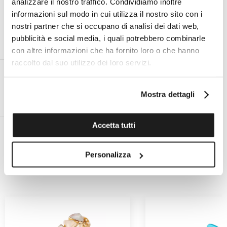
analizzare il nostro traffico. Condividiamo inoltre
informazioni sul modo in cui utilizza il nostro sito con i
nostri partner che si occupano di analisi dei dati web,
pubblicità e social media, i quali potrebbero combinarle
ESPERTO PERSONALE ON
ASSISTENZA TECNICA UFFICIALE
con altre informazioni che ha fornito loro o che hanno
DEMAND AL TUO SERVIZIO
PER TUTTE LE MARCHE
raccolto dal suo utilizzo dei loro servizi.
Mostra dettagli
RESO ENTRO 14 GIORNI DALLA
SPEDIZIONE GRATUITA IN ITALIA
CONSEGNA
PER ORDINI SUPERIORI A €99
Accetta tutti
Personalizza
POTREBBERO PIACERTI