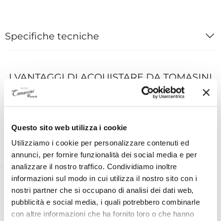
Specifiche tecniche
I VANTAGGI DI ACQUISTARE DA TOMASINI
FRANCIA
Questo sito web utilizza i cookie
Utilizziamo i cookie per personalizzare contenuti ed
ESPERTO PERSONALE ON
ASSISTENZA TECNICA UFFICIALE
annunci, per fornire funzionalità dei social media e per
DEMAND AL TUO SERVIZIO
PER TUTTE LE MARCHE
analizzare il nostro traffico. Condividiamo inoltre
informazioni sul modo in cui utilizza il nostro sito con i
nostri partner che si occupano di analisi dei dati web,
pubblicità e social media, i quali potrebbero combinarle
RESO ENTRO 14 GIORNI DALLA
SPEDIZIONE GRATUITA IN ITALIA
con altre informazioni che ha fornito loro o che hanno
CONSEGNA
PER ORDINI SUPERIORI A €99