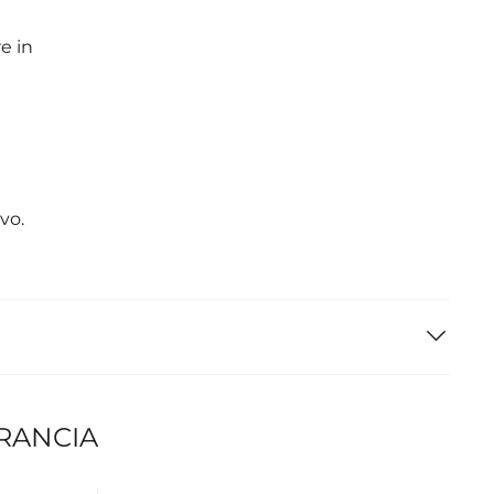
e in
vo.
FRANCIA