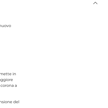
 nuovo
 mette in
maggiore
i corona a
ansione del