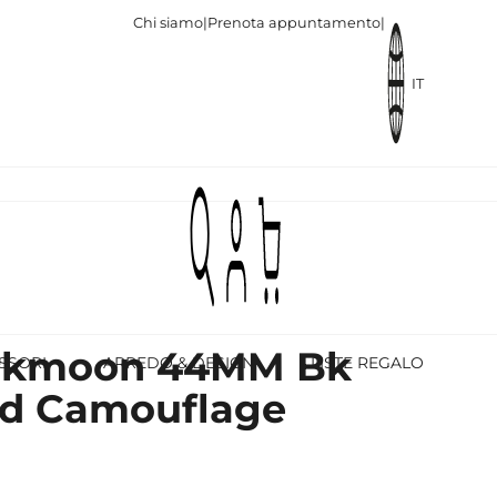
Chi siamo
|
Prenota appuntamento
|
IT
rkmoon 44MM Bk
SSORI
ARREDO & DESIGN
LISTE REGALO
ed Camouflage