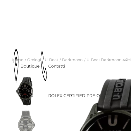
Home
Orologi
U-Boat
Darkmoon
U-Boat Darkmoon 44MM
Boutique
Contatti
ROLEX
ROLEX CERTIFIED PRE-OWNED