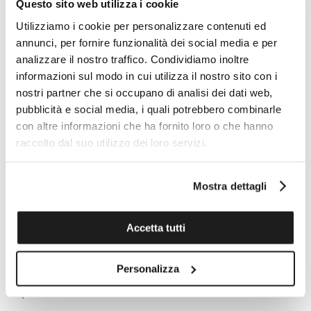
Questo sito web utilizza i cookie
Riserva di carica
Riserva di carica fino a 80 ore
Utilizziamo i cookie per personalizzare contenuti ed
Funzioni
annunci, per fornire funzionalità dei social media e per
Spirale in Nivachron
analizzare il nostro traffico. Condividiamo inoltre
Calibro
informazioni sul modo in cui utilizza il nostro sito con i
11 1/2'''
nostri partner che si occupano di analisi dei dati web,
Calibro Diametro (mm)
pubblicità e social media, i quali potrebbero combinarle
25,6
con altre informazioni che ha fornito loro o che hanno
Certificato COSC
raccolto dal suo utilizzo dei loro servizi.
No
Mostra dettagli
Quadrante
Colore del quadrante
Nero
Accetta tutti
Indici
Indici
Personalizza
Materiale luminescente sulle lancette
Super-LumiNova ®