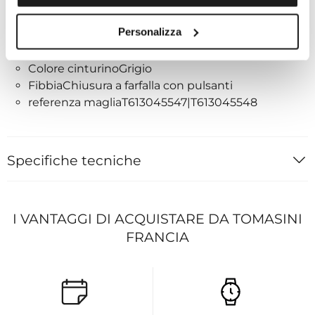
Cinturino
Personalizza
Riferimento del cinturino/catenaT605045500
Dettagli del cinturinoAcciaio inossidabile
Colore cinturinoGrigio
FibbiaChiusura a farfalla con pulsanti
referenza magliaT613045547|T613045548
Specifiche tecniche
I VANTAGGI DI ACQUISTARE DA TOMASINI
FRANCIA