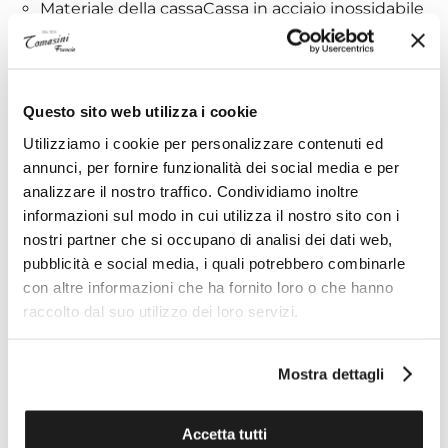
Materiale della cassaCassa in acciaio inossidabile
316L
VetroVetro zaffiro antigraffio
Movimento
Questo sito web utilizza i cookie
Utilizziamo i cookie per personalizzare contenuti ed
EnergiaQuartz EOL
annunci, per fornire funzionalità dei social media e per
MovimentoSvizzero, al quarzo
analizzare il nostro traffico. Condividiamo inoltre
BatteriaBatteria Renata 364
informazioni sul modo in cui utilizza il nostro sito con i
FunzioniEOL (indicatore fine carica batteria)
nostri partner che si occupano di analisi dei dati web,
Calibro8 3/4'''
pubblicità e social media, i quali potrebbero combinarle
Calibro Diametro (mm)19,4
con altre informazioni che ha fornito loro o che hanno
raccolto dal suo utilizzo dei loro servizi.
Quadrante
Colore del quadranteBianco
Mostra dettagli
IndiciRomani
Accetta tutti