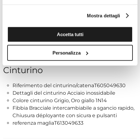
Calibro Diametro (mm)25,6
Quadrante
Mostra dettagli
Colore del quadrante Nero
Accetta tutti
Indici Indici
Materiale luminescente sulle lancette Super-
Personalizza
LumiNova ®
Cinturino
Riferimento del cinturino/catenaT605049630
Dettagli del cinturino Acciaio inossidabile
Colore cinturino Grigio, Oro giallo 1N14
Fibbia Bracciale intercambiabile a sgancio rapido,
Chiusura déployante con sicura e pulsanti
referenza magliaT613049633