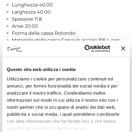
Lunghezza 40.00
Larghezza 40.00
Spessore 11.8
Anse 20.00
Forma della cassa Rotondo
Materiale della cassa Cassa in acciaio 316 L con
trattamento Pvd oro
Opzioni della cassa Fondello inciso, Corona e
fondello a vite, Anello della lunetta minerale
Vetro Vetro zaffiro antigraffio
Questo sito web utilizza i cookie
Utilizziamo i cookie per personalizzare contenuti ed
Movimento
annunci, per fornire funzionalità dei social media e per
analizzare il nostro traffico. Condividiamo inoltre
Energia Quartz EOL
informazioni sul modo in cui utilizza il nostro sito con i
Movimento Svizzero, al quarzo
nostri partner che si occupano di analisi dei dati web,
Batteria Batteria tipo Renata 371
pubblicità e social media, i quali potrebbero combinarle
Funzioni EOL (indicatore fine carica batteria), GMT
con altre informazioni che ha fornito loro o che hanno
Calibro11 1/2'''
raccolto dal suo utilizzo dei loro servizi.