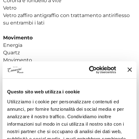
Corona e fondello a vite
Vetro
Vetro zaffiro antigraffio con trattamento antiriflesso
su entrambi i lati
Movimento
Energia
Quartz
Movimento
Svizzero, al quarzo
Batteria
Batteria tipo Renata 371
Calibro
Questo sito web utilizza i cookie
10 1/2'''
Utilizziamo i cookie per personalizzare contenuti ed
Calibro Diametro (mm)
annunci, per fornire funzionalità dei social media e per
23.30
analizzare il nostro traffico. Condividiamo inoltre
informazioni sul modo in cui utilizza il nostro sito con i
Quadrante
nostri partner che si occupano di analisi dei dati web,
Colore del quadrante
pubblicità e social media, i quali potrebbero combinarle