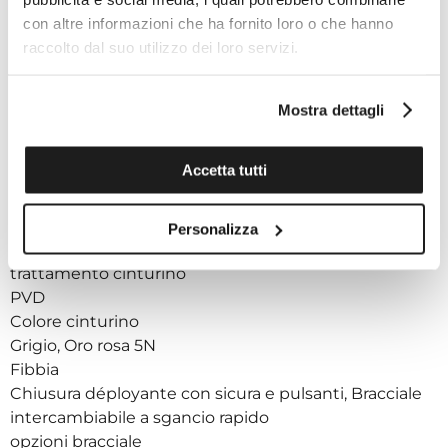
Madreperla bianca
con altre informazioni che ha fornito loro o che hanno
Indici
raccolto dal suo utilizzo dei loro servizi.
Indici
Materiale luminescente sulle lancette
Super-LumiNova ®
Mostra dettagli
Cinturino
Accetta tutti
Riferimento del cinturino/catena
T605050687
Dettagli del cinturino
Personalizza
Acciaio inossidabile
trattamento cinturino
PVD
Colore cinturino
Grigio, Oro rosa 5N
Fibbia
Chiusura déployante con sicura e pulsanti, Bracciale
intercambiabile a sgancio rapido
opzioni bracciale