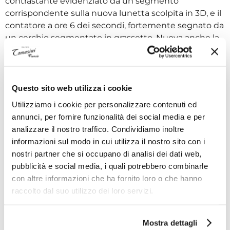
contrastante evidenziato da un segmento
corrispondente sulla nuova lunetta scolpita in 3D, e il
contatore a ore 6 dei secondi, fortemente segnato da
un cerchio segmentato in grassetto. Nuova anche la
corona, più grande e più ergonomica, nello stile dei
cronografi iconici. I cinturini sono tutti neri, con un
retro colorato in sincronia con il pulsante a ore 2 e gli
accenti del quadrante. La collezione BIG BOLD
Questo sito web utilizza i cookie
CHRONO è disponibile in una nuova confezione di
Utilizziamo i cookie per personalizzare contenuti ed
cartone dedicata, ovviamente in un nero potente e
annunci, per fornire funzionalità dei social media e per
d'impatto con accenti di colore contrastanti che si
analizzare il nostro traffico. Condividiamo inoltre
rivelano solo quando la si apre.
informazioni sul modo in cui utilizza il nostro sito con i
nostri partner che si occupano di analisi dei dati web,
pubblicità e social media, i quali potrebbero combinarle
Specifiche tecniche
con altre informazioni che ha fornito loro o che hanno
raccolto dal suo utilizzo dei loro servizi.
I VANTAGGI DI ACQUISTARE DA TOMASINI
Mostra dettagli