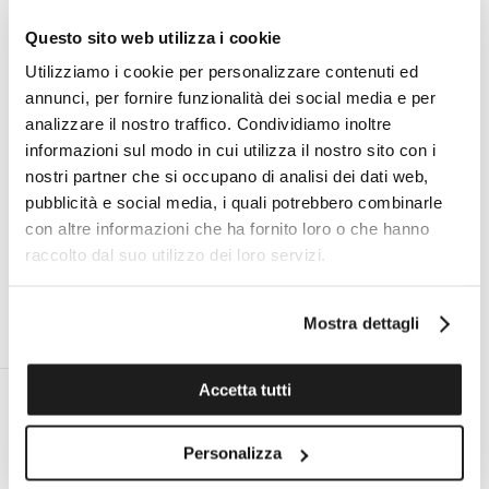
Questo sito web utilizza i cookie
Utilizziamo i cookie per personalizzare contenuti ed
Specifiche tecniche
annunci, per fornire funzionalità dei social media e per
analizzare il nostro traffico. Condividiamo inoltre
informazioni sul modo in cui utilizza il nostro sito con i
I VANTAGGI DI ACQUISTARE DA TOMASINI
nostri partner che si occupano di analisi dei dati web,
FRANCIA
pubblicità e social media, i quali potrebbero combinarle
con altre informazioni che ha fornito loro o che hanno
raccolto dal suo utilizzo dei loro servizi.
Mostra dettagli
ESPERTO PERSONALE ON
ASSISTENZA TECNICA UFFICIALE
DEMAND AL TUO SERVIZIO
PER TUTTE LE MARCHE
Accetta tutti
Personalizza
RESO ENTRO 14 GIORNI DALLA
SPEDIZIONE GRATUITA IN ITALIA
CONSEGNA
PER ORDINI SUPERIORI A €99