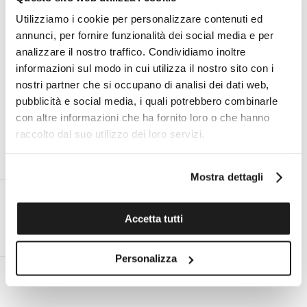
Utilizziamo i cookie per personalizzare contenuti ed
annunci, per fornire funzionalità dei social media e per
analizzare il nostro traffico. Condividiamo inoltre
I VANTAGGI DI ACQUISTARE DA TOMASINI
informazioni sul modo in cui utilizza il nostro sito con i
FRANCIA
nostri partner che si occupano di analisi dei dati web,
pubblicità e social media, i quali potrebbero combinarle
con altre informazioni che ha fornito loro o che hanno
raccolto dal suo utilizzo dei loro servizi.
ESPERTO PERSONALE ON
ASSISTENZA TECNICA UFFICIALE
DEMAND AL TUO SERVIZIO
PER TUTTE LE MARCHE
Mostra dettagli
Accetta tutti
RESO ENTRO 14 GIORNI DALLA
SPEDIZIONE GRATUITA IN ITALIA
CONSEGNA
PER ORDINI SUPERIORI A €99
Personalizza