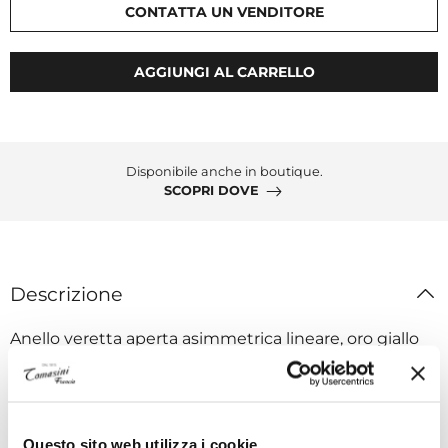
CONTATTA UN VENDITORE
AGGIUNGI AL CARRELLO
Disponibile anche in boutique.
SCOPRI DOVE
Descrizione
Anello veretta aperta asimmetrica lineare, oro giallo
18 kt e diamanti naturali taglio brillante
Specifiche tecniche
Questo sito web utilizza i cookie