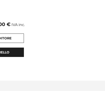
,00
€
IVA inc.
DITORE
RELLO