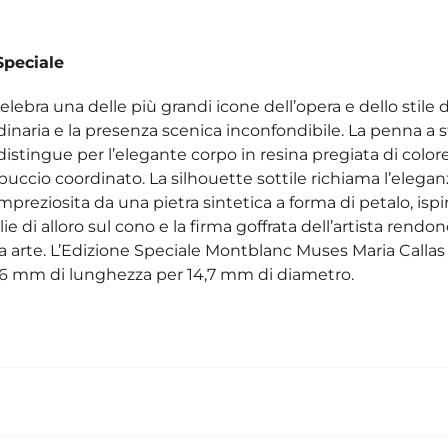
Speciale
ebra una delle più grandi icone dell’opera e dello stile 
dinaria e la presenza scenica inconfondibile. La penna a s
istingue per l’elegante corpo in resina pregiata di color
puccio coordinato. La silhouette sottile richiama l’elegan
impreziosita da una pietra sintetica a forma di petalo, ispir
e di alloro sul cono e la firma goffrata dell’artista rend
a arte. L’Edizione Speciale Montblanc Muses Maria Callas
128,6 mm di lunghezza per 14,7 mm di diametro.