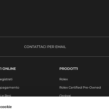
CONTATTACI PER EMAIL
I ONLINE
PRODOTTI
egistrati
Rolex
i pagamento
Rolex Certified Pre-Owned
i e Resi
Orologi
Secondo Polso
 cookie