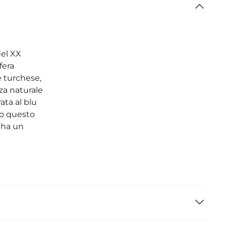
del XX
fera
e turchese,
za naturale
ata al blu
ono questo
 ha un