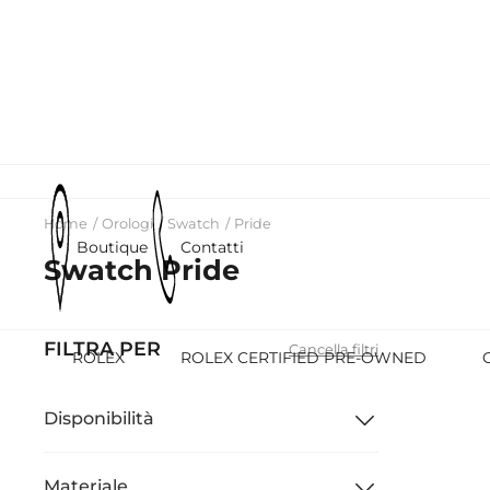
Home
Orologi
Swatch
Pride
Boutique
Contatti
Swatch Pride
FILTRA PER
Cancella filtri
ROLEX
ROLEX CERTIFIED PRE-OWNED
Disponibilità
Materiale