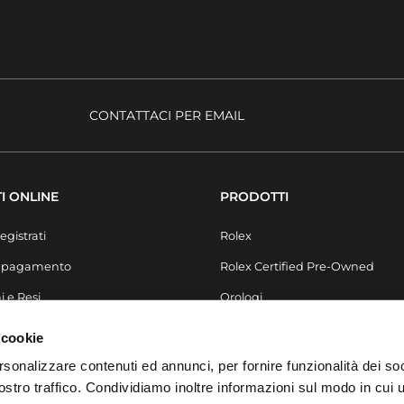
CONTATTACI PER EMAIL
I ONLINE
PRODOTTI
egistrati
Rolex
i pagamento
Rolex Certified Pre-Owned
i e Resi
Orologi
Secondo Polso
 cookie
Gioielli
rsonalizzare contenuti ed annunci, per fornire funzionalità dei soc
stro traffico. Condividiamo inoltre informazioni sul modo in cui ut
Accessori