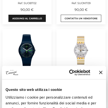
Ref. SUOB702
Ref. SUON709
90,00 €
90,00 €
AGGIUNGI AL CARRELLO
CONTATTA UN VENDITORE
SWATCH
SWATCH
New Gent
New Gent
Ref. SUON700
Ref. SUOK708A
90,00 €
85,00 €
Questo sito web utilizza i cookie
CONTATTA UN VENDITORE
CONTATTA UN VENDITORE
Utilizziamo i cookie per personalizzare contenuti ed
annunci, per fornire funzionalità dei social media e per