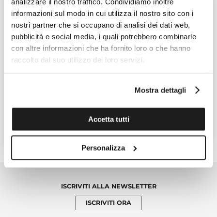
analizzare il nostro traffico. Condividiamo inoltre
informazioni sul modo in cui utilizza il nostro sito con i
nostri partner che si occupano di analisi dei dati web,
pubblicità e social media, i quali potrebbero combinarle
con altre informazioni che ha fornito loro o che hanno
raccolto dal suo utilizzo dei loro servizi.
SWATCH
New Gent
Mostra dettagli
New Gent
Ref. SUOB124
Ref. SUOK130
65,00 €
95,00 €
Accetta tutti
CONTATTA UN VENDITORE
CONTATTA UN VENDITORE
Personalizza
ISCRIVITI ALLA NEWSLETTER
ISCRIVITI ORA