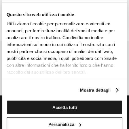
Ref. SB01Z401
Ref. SUOZ345
145,00 €
110,00 €
Questo sito web utilizza i cookie
AGGIUNGI AL CARRELLO
CONTATTA UN VENDITORE
Utilizziamo i cookie per personalizzare contenuti ed
annunci, per fornire funzionalità dei social media e per
analizzare il nostro traffico. Condividiamo inoltre
informazioni sul modo in cui utilizza il nostro sito con i
nostri partner che si occupano di analisi dei dati web,
ISCRIVITI ALLA NEWSLETTER
pubblicità e social media, i quali potrebbero combinarle
con altre informazioni che ha fornito loro o che hanno
ISCRIVITI ORA
raccolto dal suo utilizzo dei loro servizi.
SEGUICI
Mostra dettagli
SERVIZIO CLIENTI
Accetta tutti
Personalizza