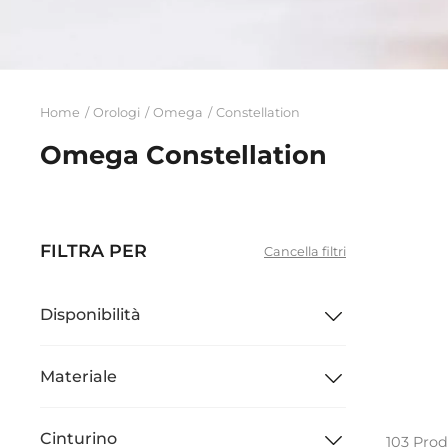
Home
Orologi
Omega
Constellation
Omega Constellation
FILTRA PER
Cancella filtri
Disponibilità
Materiale
Cinturino
103 Prod