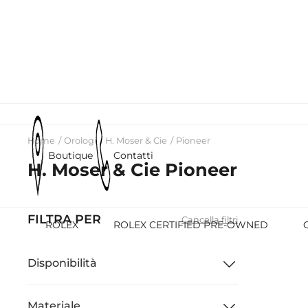
Home
Orologi
H. Moser & Cie
Pioneer
Boutique
Contatti
H. Moser & Cie Pioneer
FILTRA PER
Cancella filtri
ROLEX
ROLEX CERTIFIED PRE-OWNED
Disponibilità
Materiale