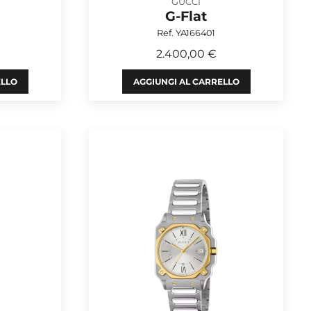
GUCCI
G-Flat
Ref. YA166401
2.400,00 €
ELLO
AGGIUNGI AL CARRELLO