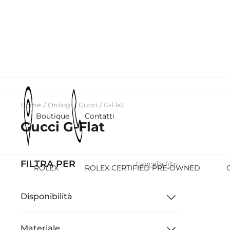
Home
Orologi
Gucci
G-Flat
Boutique
Contatti
Gucci G-Flat
FILTRA PER
Cancella filtri
ROLEX
ROLEX CERTIFIED PRE-OWNED
Disponibilità
Materiale