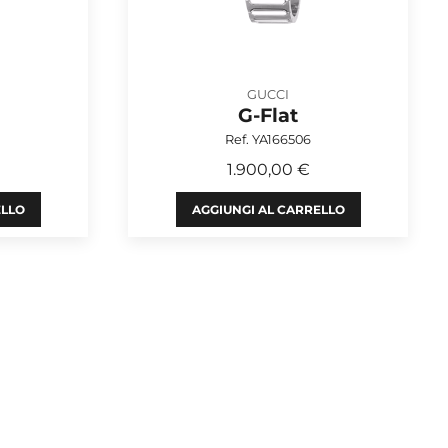
GUCCI
G-Flat
Ref. YA166506
1.900,00 €
ELLO
AGGIUNGI AL CARRELLO