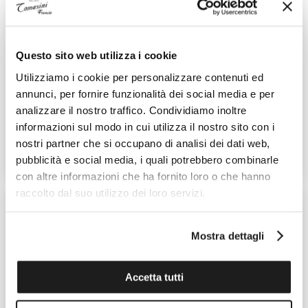
Questo sito web utilizza i cookie
Utilizziamo i cookie per personalizzare contenuti ed
BREGUET
BREGUET
annunci, per fornire funzionalità dei social media e per
Marine
Marine
analizzare il nostro traffico. Condividiamo inoltre
Ref. 5547TI/G2/5ZU
Ref. 5547BR/12/RZ0
informazioni sul modo in cui utilizza il nostro sito con i
35.100,00 €
83.300,00 €
nostri partner che si occupano di analisi dei dati web,
pubblicità e social media, i quali potrebbero combinarle
CONTATTA UN VENDITORE
CONTATTA UN VENDITORE
con altre informazioni che ha fornito loro o che hanno
raccolto dal suo utilizzo dei loro servizi.
Mostra dettagli
Accetta tutti