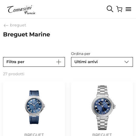
breguet
Breguet Marine
Ordina per
Filtra per
Ultimi arrivi
27 prodotti
BREGUET
BREGUET