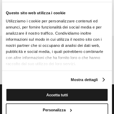
Ref. M0A10684
700,00 €
Questo sito web utilizza i cookie
CONTATTA UN VENDITORE
Utilizziamo i cookie per personalizzare contenuti ed
annunci, per fornire funzionalità dei social media e per
analizzare il nostro traffico. Condividiamo inoltre
informazioni sul modo in cui utilizza il nostro sito con i
nostri partner che si occupano di analisi dei dati web,
ISCRIVITI ALLA NEWSLETTER
pubblicità e social media, i quali potrebbero combinarle
con altre informazioni che ha fornito loro o che hanno
ISCRIVITI ORA
raccolto dal suo utilizzo dei loro servizi.
SEGUICI
Mostra dettagli
SERVIZIO CLIENTI
Accetta tutti
Personalizza