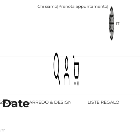
Chi siamo
|
Prenota appuntamento
|
IT
s Date
SSORI
ARREDO & DESIGN
LISTE REGALO
 mm