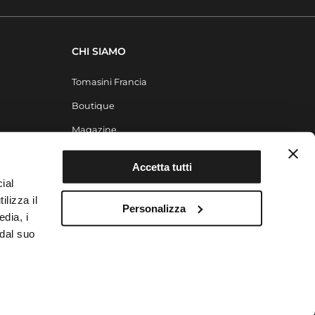
CHI SIAMO
Tomasini Francia
Boutique
Magazine
Contatti
Accetta tutti
ial
ilizza il
Personalizza
edia, i
 dal suo
Privacy Policy
Cookie Policy
Modifica Consensi
Note Legali
Sitemap