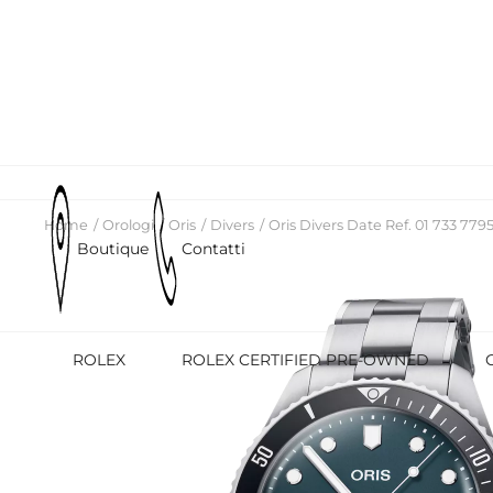
Home
Orologi
Oris
Divers
Oris Divers Date Ref. 01 733 779
Boutique
Contatti
ROLEX
ROLEX CERTIFIED PRE-OWNED