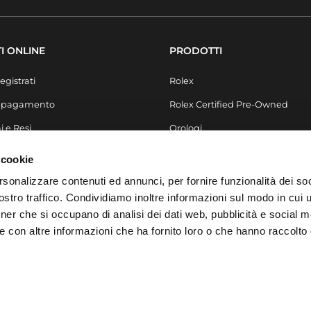
I ONLINE
PRODOTTI
egistrati
Rolex
i pagamento
Rolex Certified Pre-Owned
i e Resi
Orologi
Secondo Polso
 cookie
Gioielli
rsonalizzare contenuti ed annunci, per fornire funzionalità dei soc
stro traffico. Condividiamo inoltre informazioni sul modo in cui ut
Accessori
tner che si occupano di analisi dei dati web, pubblicità e social m
Arredo & Design
e con altre informazioni che ha fornito loro o che hanno raccolto