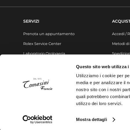
SERVIZI
ACQUIST
Prenota un appuntamento
Accedi / R
Rolex Service Center
Metodi d
Laboratorio Orologeria
Spedizion
Laboratorio Gioielleria
FAQ
Questo sito web utilizza i
Liste regalo
Utilizziamo i cookie per pe
media e per analizzare il no
nostro sito con i nostri par
quali potrebbero combinarl
utilizzo dei loro servizi.
Mostra dettagli
© Gioielleria Tomasini Francia - P.IVA 01542580541