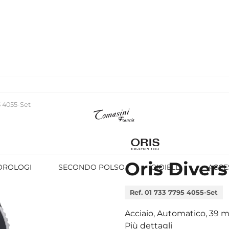
5 4055-Set
Oris Diver
OROLOGI
SECONDO POLSO
GIOIELLI
ACCE
Ref. 01 733 7795 4055-Set
Acciaio, Automatico, 39
Più dettagli