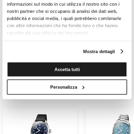
informazioni sul modo in cui utilizza il nostro sito con i
nostri partner che si occupano di analisi dei dati web,
ESPERTO PERSONALE ON
ASSISTENZA TECNICA UFFICIALE
pubblicità e social media, i quali potrebbero combinarle
DEMAND AL TUO SERVIZIO
PER TUTTE LE MARCHE
con altre informazioni che ha fornito loro o che hanno
raccolto dal suo utilizzo dei loro servizi.
RESO ENTRO 14 GIORNI DALLA
SPEDIZIONE GRATUITA IN ITALIA
Mostra dettagli
CONSEGNA
PER ORDINI SUPERIORI A €99
Accetta tutti
Personalizza
POTREBBERO PIACERTI