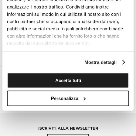
analizzare il nostro traffico. Condividiamo inoltre
I VANTAGGI DI ACQUISTARE DA TOMASINI
informazioni sul modo in cui utilizza il nostro sito con i
FRANCIA
nostri partner che si occupano di analisi dei dati web,
pubblicità e social media, i quali potrebbero combinarle
con altre informazioni che ha fornito loro o che hanno
raccolto dal suo utilizzo dei loro servizi.
ESPERTO PERSONALE ON
ASSISTENZA TECNICA UFFICIALE
DEMAND AL TUO SERVIZIO
PER TUTTE LE MARCHE
Mostra dettagli
Accetta tutti
RESO ENTRO 14 GIORNI DALLA
SPEDIZIONE GRATUITA IN ITALIA
CONSEGNA
PER ORDINI SUPERIORI A €99
Personalizza
ISCRIVITI ALLA NEWSLETTER