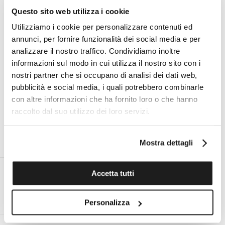
Questo sito web utilizza i cookie
Specifiche tecniche
Utilizziamo i cookie per personalizzare contenuti ed
annunci, per fornire funzionalità dei social media e per
analizzare il nostro traffico. Condividiamo inoltre
informazioni sul modo in cui utilizza il nostro sito con i
I VANTAGGI DI ACQUISTARE DA TOMASINI
nostri partner che si occupano di analisi dei dati web,
FRANCIA
pubblicità e social media, i quali potrebbero combinarle
con altre informazioni che ha fornito loro o che hanno
raccolto dal suo utilizzo dei loro servizi.
ESPERTO PERSONALE ON
ASSISTENZA TECNICA UFFICIALE
Mostra dettagli
DEMAND AL TUO SERVIZIO
PER TUTTE LE MARCHE
Accetta tutti
RESO ENTRO 14 GIORNI DALLA
SPEDIZIONE GRATUITA IN ITALIA
Personalizza
CONSEGNA
PER ORDINI SUPERIORI A €99