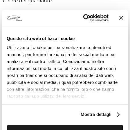
Colore del quadrante
Verde
Vetro
Questo sito web utilizza i cookie
Vetro zaffiro resistente ai graffi bombato con
trattamento antiriflesso su entrambi i lati
Utilizziamo i cookie per personalizzare contenuti ed
annunci, per fornire funzionalità dei social media e per
Impermeabilità
analizzare il nostro traffico. Condividiamo inoltre
informazioni sul modo in cui utilizza il nostro sito con i
15 bar (150 metri / 500 feet)
nostri partner che si occupano di analisi dei dati web,
pubblicità e social media, i quali potrebbero combinarle
Peso totale del prodotto (approx.)
con altre informazioni che ha fornito loro o che hanno
raccolto dal suo utilizzo dei loro servizi.
98 g
Calibro
Mostra dettagli
Omega 8900