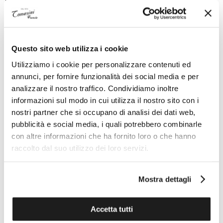
Seamaster classico è animato dal calibro OMEGA Co-
Axial Master Chronometer 8800, certificato
dall’Istituto Federale Svizzero di Metrologia (METAS)
secondo i più elevati standard stabiliti dal settore
Questo sito web utilizza i cookie
orologiero.
Utilizziamo i cookie per personalizzare contenuti ed
annunci, per fornire funzionalità dei social media e per
analizzare il nostro traffico. Condividiamo inoltre
Specifiche tecniche
informazioni sul modo in cui utilizza il nostro sito con i
nostri partner che si occupano di analisi dei dati web,
pubblicità e social media, i quali potrebbero combinarle
con altre informazioni che ha fornito loro o che hanno
I VANTAGGI DI ACQUISTARE DA TOMASINI
raccolto dal suo utilizzo dei loro servizi.
FRANCIA
Mostra dettagli
Accetta tutti
ESPERTO PERSONALE ON
ASSISTENZA TECNICA UFFICIALE
DEMAND AL TUO SERVIZIO
PER TUTTE LE MARCHE