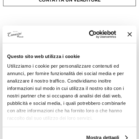
Descrizione
Superare la maturità o un esame universitario: Club
Campus è l'orologio che celebra le tappe
Questo sito web utilizza i cookie
fondamentali, specie in questi tempi bui. Con
Utilizziamo i cookie per personalizzare contenuti ed
l’eleganza disinvolta del suo quadrante grigio, Club
annunci, per fornire funzionalità dei social media e per
Campus festeggia tutti quei traguardi che nel 2020 e
analizzare il nostro traffico. Condividiamo inoltre
2021 non è stato possibile onorare a dovere.
informazioni sul modo in cui utilizza il nostro sito con i
L'incisione personalizzata sul fondello in acciaio,
nostri partner che si occupano di analisi dei dati web,
realizzabile gratuitamente, ne fa un regalo destinato
pubblicità e social media, i quali potrebbero combinarle
a durare per sempre
con altre informazioni che ha fornito loro o che hanno
raccolto dal suo utilizzo dei loro servizi.
Specifiche tecniche
Mostra dettagli