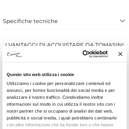
Specifiche tecniche
I VANTAGGI DI ACQUISTARE DA TOMASINI
FRANCIA
Questo sito web utilizza i cookie
Utilizziamo i cookie per personalizzare contenuti ed
ESPERTO PERSONALE ON
ASSISTENZA TECNICA UFFICIALE
annunci, per fornire funzionalità dei social media e per
DEMAND AL TUO SERVIZIO
PER TUTTE LE MARCHE
analizzare il nostro traffico. Condividiamo inoltre
informazioni sul modo in cui utilizza il nostro sito con i
nostri partner che si occupano di analisi dei dati web,
pubblicità e social media, i quali potrebbero combinarle
RESO ENTRO 14 GIORNI DALLA
SPEDIZIONE GRATUITA IN ITALIA
con altre informazioni che ha fornito loro o che hanno
CONSEGNA
PER ORDINI SUPERIORI A €99