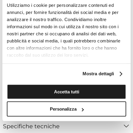
Anse (mm) 22.00
Utilizziamo i cookie per personalizzare contenuti ed
Materiale della cassa Acciaio inossidabile
annunci, per fornire funzionalità dei social media e per
Vetro zaffiro con trattamento antiriflesso su
analizzare il nostro traffico. Condividiamo inoltre
entrambi i lati
informazioni sul modo in cui utilizza il nostro sito con i
Opzioni della cassa Cassa con Fondello a vista,
nostri partner che si occupano di analisi dei dati web,
Corona a vite
pubblicità e social media, i quali potrebbero combinarle
Colore del quadrante Grigio
con altre informazioni che ha fornito loro o che hanno
Indici
raccolto dal suo utilizzo dei loro servizi.
Funzioni Grande data
Riserva di carica pari a 80 ore
Movimento Mido automatico ETA
Mostra dettagli
Riferimento del cinturino/catena M605018740
Dettagli del cinturino Acciaio inossidabile
Accetta tutti
Colore cinturino Grigio
Fibbia Chiusura deployante
Personalizza
Specifiche tecniche