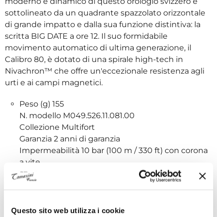
moderno e dinamico di questo orologio svizzero è
sottolineato da un quadrante spazzolato orizzontale
di grande impatto e dalla sua funzione distintiva: la
scritta BIG DATE a ore 12. Il suo formidabile
movimento automatico di ultima generazione, il
Calibro 80, è dotato di una spirale high-tech in
Nivachron™ che offre un'eccezionale resistenza agli
urti e ai campi magnetici.
Peso (g) 155
N. modello M049.526.11.081.00
Collezione Multifort
Garanzia 2 anni di garanzia
Impermeabilità 10 bar (100 m / 330 ft) con corona
a vite
Forma della cassa Rettangolare
Lunghezza (mm) 39.2
Larghezza (mm) 40.00
Spessore medio (mm) 11.5
Questo sito web utilizza i cookie