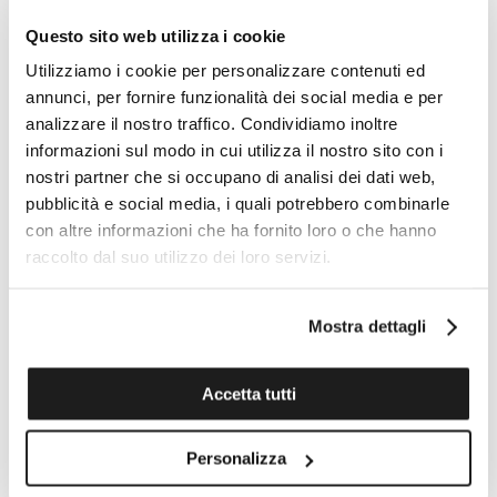
Colore quadrante
Questo sito web utilizza i cookie
Quadrante con lavorazione "a raggera" marrone
Utilizziamo i cookie per personalizzare contenuti ed
annunci, per fornire funzionalità dei social media e per
Giro delle ore
analizzare il nostro traffico. Condividiamo inoltre
Indici applicati
informazioni sul modo in cui utilizza il nostro sito con i
nostri partner che si occupano di analisi dei dati web,
Lancette
pubblicità e social media, i quali potrebbero combinarle
Lancette argentate lucide
con altre informazioni che ha fornito loro o che hanno
raccolto dal suo utilizzo dei loro servizi.
Caratteristiche
Swiss Super-LumiNova®
Mostra dettagli
Tipo di movimento
Automatico
Accetta tutti
Funzione
Ore, minuti, secondi e data
Personalizza